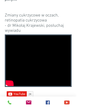
Zmiany cukrzycowe w oczach,
retinopatia cukrzycowa
- dr Mikołaj Krajewski, posłuchaj
wywiadu