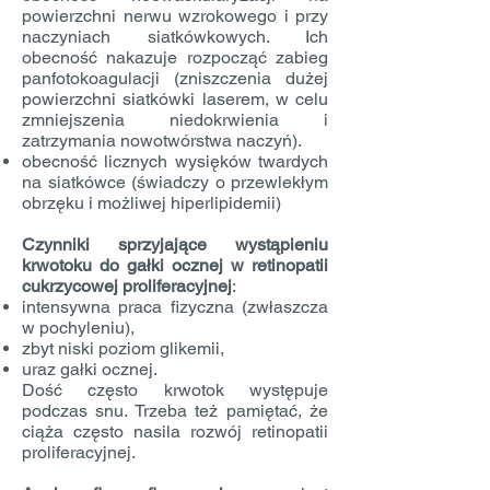
powierzchni nerwu wzrokowego i przy
naczyniach siatkówkowych. Ich
obecność nakazuje rozpocząć zabieg
panfotokoagulacji (zniszczenia dużej
powierzchni siatkówki laserem, w celu
zmniejszenia niedokrwienia i
zatrzymania nowotwórstwa naczyń).
obecność licznych wysięków twardych
na siatkówce (świadczy o przewlekłym
obrzęku i możliwej hiperlipidemii)
Czynniki sprzyjające wystąpieniu
krwotoku do gałki ocznej w retinopatii
cukrzycowej proliferacyjnej
:
intensywna praca fizyczna (zwłaszcza
w pochyleniu),
zbyt niski poziom glikemii,
uraz gałki ocznej.
Dość często krwotok występuje
podczas snu. Trzeba też pamiętać, że
ciąża często nasila rozwój retinopatii
proliferacyjnej.