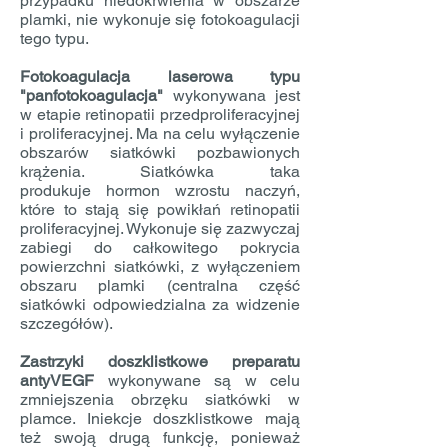
przypadku niedokrwienia w obszarze
plamki, nie wykonuje się fotokoagulacji
tego typu.
Fotokoagulacja laserowa typu
"panfotokoagulacja"
wykonywana jest
w etapie retinopatii przedproliferacyjnej
i proliferacyjnej. Ma na celu wyłączenie
obszarów siatkówki pozbawionych
krążenia. Siatkówka taka
produkuje hormon wzrostu naczyń,
które to stają się powikłań retinopatii
proliferacyjnej. Wykonuje się zazwyczaj
zabiegi do całkowitego pokrycia
powierzchni siatkówki, z wyłączeniem
obszaru plamki (centralna część
siatkówki odpowiedzialna za widzenie
szczegółów).
Zastrzyki doszklistkowe preparatu
antyVEGF
wykonywane są w celu
zmniejszenia obrzęku siatkówki w
plamce. Iniekcje doszklistkowe mają
też swoją drugą funkcję, ponieważ