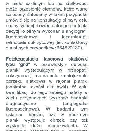
w ciele szklistym lub na siatkówce,
może przesłonić elementy, które warte
są oceny. Zalecamy w takim przypadku
umówić się na konsultację pilną w celu
oceny sytuacji i ewentualnego podjęcia
decyzji o pilnym wykonaniu angiografii
fluoresceinowej i laseroterapii
retinopatii cukrzycowej (tel. kontaktowy
dla pilnych przypadków:
664620130)
.
Fotokoagulacja laserowa siatkówki
typu "grid"
w przewlekłym obrzęku
plamki występującym w retinopatii
cukrzycowej, ma na celu zmniejszenie
obrzęku siatkówki w rejonie plamki
(centralnej części siatkówki). W celu
kwalifikacji do tego zabiegu należy w
wielu przypadkach wykonać badanie
diagnostyczne (angiografia
fluoresceinowa). W badaniu tym
ustalone będzie, czy w obszarze
plamki występuje obrzęk, czy też
wystąpiło duże niedokrwienie. W