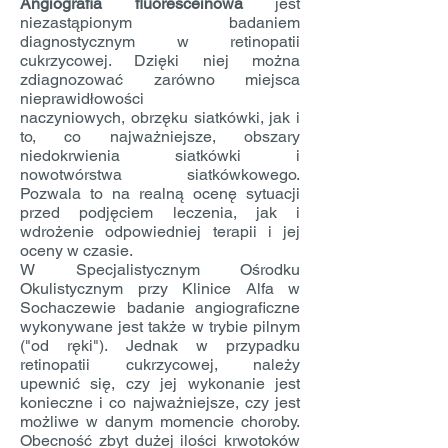
Angiografia fluoresceinowa
jest
niezastąpionym badaniem
diagnostycznym w retinopatii
cukrzycowej. Dzięki niej można
zdiagnozować zarówno miejsca
nieprawidłowości
naczyniowych, obrzęku siatkówki, jak i
to, co najważniejsze, obszary
niedokrwienia siatkówki i
nowotwórstwa siatkówkowego.
Pozwala to na realną ocenę sytuacji
przed podjęciem leczenia, jak i
wdrożenie odpowiedniej terapii i jej
oceny w czasie.
W Specjalistycznym Ośrodku
Okulistycznym przy Klinice Alfa w
Sochaczewie badanie angiograficzne
wykonywane jest także w trybie pilnym
("od ręki"). Jednak w przypadku
retinopatii cukrzycowej, należy
upewnić się, czy jej wykonanie jest
konieczne i co najważniejsze, czy jest
możliwe w danym momencie choroby.
Obecność zbyt dużej ilości krwotoków