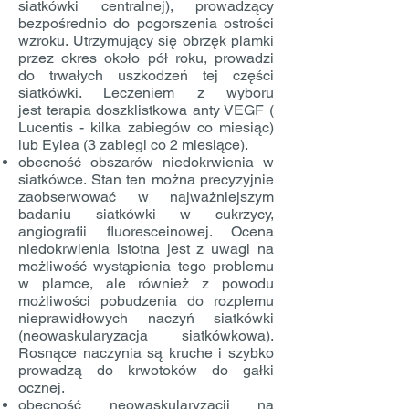
siatkówki centralnej), prowadzący
bezpośrednio do pogorszenia ostrości
wzroku. Utrzymujący się obrzęk plamki
przez okres około pół roku, prowadzi
do trwałych uszkodzeń tej części
siatkówki. Leczeniem z wyboru
jest terapia doszklistkowa anty VEGF (
Lucentis - kilka zabiegów co miesiąc)
lub Eylea (3 zabiegi co 2 miesiące).
obecność obszarów niedokrwienia w
siatkówce. Stan ten można precyzyjnie
zaobserwować w najważniejszym
badaniu siatkówki w cukrzycy,
angiografii fluoresceinowej. Ocena
niedokrwienia istotna jest z uwagi na
możliwość wystąpienia tego problemu
w plamce, ale również z powodu
możliwości pobudzenia do rozplemu
nieprawidłowych naczyń siatkówki
(neowaskularyzacja siatkówkowa).
Rosnące naczynia są kruche i szybko
prowadzą do krwotoków do gałki
ocznej.
obecność neowaskularyzacji na