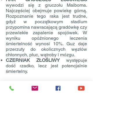
wywodzi się z gruczołu Maiboma.
Najczęściej obejmuje powiekę górną.
Rozpoznanie tego raka jest trudne,
gdyż w początkowym stadium
przypomina nawracającą gradówkę czy
przewlekłe zapalenie spojówek. W
wyniku opóźnionego leczenia
śmiertelność wynosi 10%. Guz daje
przerzuty do okolicznych węzłów
chłonnych, płuc, wątroby i mózgu.
CZERNIAK ZŁOŚLIWY
występuje
dość rzadko, lecz jest potencjalnie
śmiertelny.
Z zasady myśląc o zabiegu łagodnej
zmiany chorobowej powiek myślimy
przede wszystkim o efekcie
kosmetycznym. Staramy się, aby stan
po zabiegu był pozbawiony
widocznych blizn i ubytków skóry, rzęs
itd. W przypadku zmian
złośliwych priorytetem jest pozbycie się