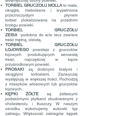
wewnętrznej strony powieki.
TORBIEL GRUCZOŁU MOLLA
to mała,
okrągła, niebolesna i wypełniona
przezroczystym płynem
torbiel zlokalizowana na przednim
brzegu powieki.
TORBIEL GRUCZOŁU
ZEISA
podobna do w/w lecz zawiera
treść mętną, oleistą.
TORBIEL GRUCZOŁU
ŁOJOWEGO
powstaje z gruczołów
łojowych produkujących serowatą
treść, najczęściej w kącie
przyśrodkowym powieki.
PROSAKI
są drobnymi białymi i
okrągłymi torbielami. Zazwyczaj
występują w większej ilości. Pochodzą
z mieszków włosowych lub gruczołów
łojowych.
KĘPKI ŻÓŁTE
są żółtawymi
podskórnymi płytkami zbudowanymi z
cholesterolu i tłuszczy. W naszym
ośrodku wykonujemy autorski typ
zabiegu. Większość zabiegów kępek