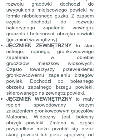
rozwoju gradówki dochodzi do
uwypuklenia miejscowego powieki w
formie niebolesnego guzka. Z czasem
często dochodzi do rozwoju
bakteryjnego zapalenia wewnątrz
gruczołu i bolesności, obrzęku powieki
(jęczmień wewnętrzny).
JĘCZMIEŃ ZEWNĘTRZNY
to stan
ostrego, ropnego, gronkowcowego
zapalenia w obrębie
gruczołów mieszków włosowych.
Często towarzyszy przewlekłemu
gronkowcowemu zapaleniu brzegów
powiek. Dochodzi do bolesnego
obrzęku zapalnego brzegu powieki,
skierowanego na zewnątrz powieki.
JĘCZMIEŃ WEWNĘTRZNY
to mały
ropień spowodowany ostrym
zakażeniem gronkowcowym gruczołów
Maiboma. Widoczny jest bolesny
obrzęk powieki. Zmiana w części
przypadków może przebić się przez
skórę powieki lub przez spojówkę od