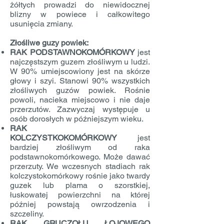
żółtych prowadzi do niewidocznej
blizny w powiece i całkowitego
usunięcia zmiany.
Złośliwe guzy powiek:
RAK PODSTAWNOKOMÓRKOWY
jest
najczęstszym guzem złośliwym u ludzi.
W 90% umiejscowiony jest na skórze
głowy i szyi. Stanowi 90% wszystkich
złośliwych guzów powiek. Rośnie
powoli, nacieka miejscowo i nie daje
przerzutów. Zazwyczaj występuje u
osób dorosłych w późniejszym wieku.
RAK
KOLCZYSTKOKOMÓRKOWY
jest
bardziej złośliwym od raka
podstawnokomórkowego. Może dawać
przerzuty. We wczesnych stadiach rak
kolczystokomórkowy rośnie jako twardy
guzek lub plama o szorstkiej,
łuskowatej powierzchni na której
później powstają owrzodzenia i
szczeliny.
RAK GRUCZOŁU ŁOJOWEGO