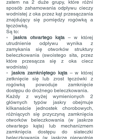
zatem na 2 duże grupy, które różni
sposób zahamowania odpływu cieczy
wodnistej z oka przez kąt przesączania
znajdujący się pomiędzy rogówką a
tęczówką.
Są to:
◦
jaskra otwartego kąta
– w której
utrudnienie odpływu wynika z
zamykania się otworków struktury
beleczkowania (swoistego sita, przez
które przesącza się z oka ciecz
wodnista)
◦
jaskra zamkniętego kąta
– w której
zetknięcie się lub zrost tęczówki z
rogówką powoduje zamknięcie
dostępu do drożnego beleczkowania.
Każdy z wyżej wymienionych 2
głównych typów jaskry obejmuje
kilkanaście jednostek chorobowych,
różniących się przyczyną zamknięcia
otworków beleczkowania (w jaskrze
otwartego kąta) lub mechanizmem
zamknięcia dostępu do siateczki
beleczkowania (w jaskrze pierwotnie