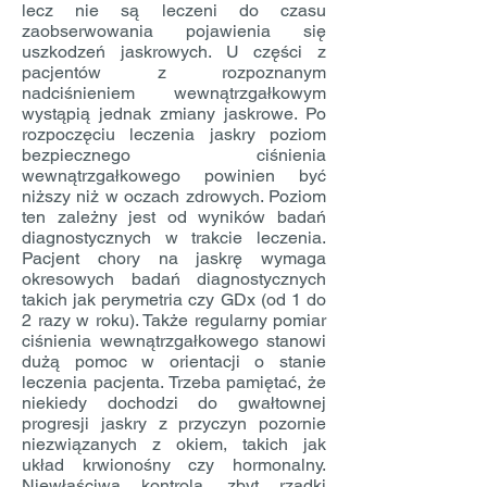
lecz nie są leczeni do czasu
zaobserwowania pojawienia się
uszkodzeń jaskrowych. U części z
pacjentów z rozpoznanym
nadciśnieniem wewnątrzgałkowym
wystąpią jednak zmiany jaskrowe. Po
rozpoczęciu leczenia jaskry poziom
bezpiecznego ciśnienia
wewnątrzgałkowego powinien być
niższy niż w oczach zdrowych. Poziom
ten zależny jest od wyników badań
diagnostycznych w trakcie leczenia.
Pacjent chory na jaskrę wymaga
okresowych badań diagnostycznych
takich jak perymetria czy GDx (od 1 do
2 razy w roku). Także regularny pomiar
ciśnienia wewnątrzgałkowego stanowi
dużą pomoc w orientacji o stanie
leczenia pacjenta. Trzeba pamiętać, że
niekiedy dochodzi do gwałtownej
progresji jaskry z przyczyn pozornie
niezwiązanych z okiem, takich jak
układ krwionośny czy hormonalny.
Niewłaściwa kontrola, zbyt rzadki