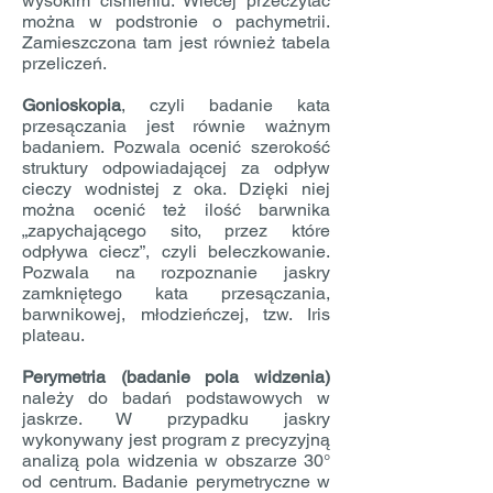
wysokim ciśnieniu. Wiecej przeczytać
można w podstronie o pachymetrii.
Zamieszczona tam jest również tabela
przeliczeń.
Gonioskopia
, czyli badanie kata
przesączania jest równie ważnym
badaniem. Pozwala ocenić szerokość
struktury odpowiadającej za odpływ
cieczy wodnistej z oka. Dzięki niej
można ocenić też ilość barwnika
„zapychającego sito, przez które
odpływa ciecz”, czyli beleczkowanie.
Pozwala na rozpoznanie jaskry
zamkniętego kata przesączania,
barwnikowej, młodzieńczej, tzw. Iris
plateau.
Perymetria (badanie pola widzenia)
należy do badań podstawowych w
jaskrze. W przypadku jaskry
wykonywany jest program z precyzyjną
analizą pola widzenia w obszarze 30°
od centrum. Badanie perymetryczne w