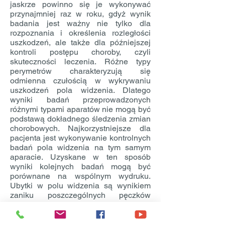
jaskrze powinno się je wykonywać
przynajmniej raz w roku, gdyż wynik
badania jest ważny nie tylko dla
rozpoznania i określenia rozległości
uszkodzeń, ale także dla późniejszej
kontroli postępu choroby, czyli
skuteczności leczenia. Różne typy
perymetrów charakteryzują się
odmienna czułością w wykrywaniu
uszkodzeń pola widzenia. Dlatego
wyniki badań przeprowadzonych
różnymi typami aparatów nie mogą być
podstawą dokładnego śledzenia zmian
chorobowych. Najkorzystniejsze dla
pacjenta jest wykonywanie kontrolnych
badań pola widzenia na tym samym
aparacie. Uzyskane w ten sposób
wyniki kolejnych badań mogą być
porównane na wspólnym wydruku.
Ubytki w polu widzenia są wynikiem
zaniku poszczególnych pęczków
włókien nerwowych siatkówki. Chorzy
przez wiele lat są nieświadomi
istnienia i stałego powiększania się