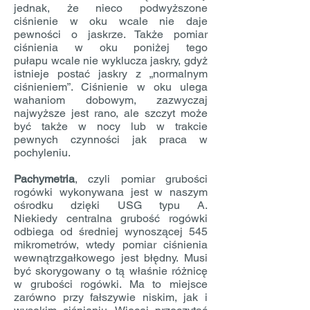
jednak, że nieco podwyższone
ciśnienie w oku wcale nie daje
pewności o jaskrze. Także pomiar
ciśnienia w oku poniżej tego
pułapu wcale nie wyklucza jaskry, gdyż
istnieje postać jaskry z „normalnym
ciśnieniem”. Ciśnienie w oku ulega
wahaniom dobowym, zazwyczaj
najwyższe jest rano, ale szczyt może
być także w nocy lub w trakcie
pewnych czynności jak praca w
pochyleniu.
Pachymetria
, czyli pomiar grubości
rogówki wykonywana jest w naszym
ośrodku dzięki USG typu A.
Niekiedy centralna grubość rogówki
odbiega od średniej wynoszącej 545
mikrometrów, wtedy pomiar ciśnienia
wewnątrzgałkowego jest błędny. Musi
być skorygowany o tą właśnie różnicę
w grubości rogówki. Ma to miejsce
zarówno przy fałszywie niskim, jak i