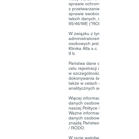
sprawie ochrony osób fizycznych w
z przetwarzaniem danych osobowyc
sprawie swobodnego przepływu
takich danych, oraz uchylenia dyre
95/46/WE ("RODO").
W związku z tym informujemy, że
administratorem Państwa danych
osobowych jest:
Klinika Alfa s.c. 96-500 Sochaczew, 
9 b.
Państwa dane osobowe są przetwa
celu rejestracji i obsługi w naszej p
w szczególności w celu umożliwieni
dokonywania świadczeń medycznyc
także w celach statystycznych i
analitycznych administratora.
Więcej informacji na temat przetwa
danych osobowych znajdą państwo
naszej Polityce Prywatności.
Ważne informacje o tematyce ochr
danych osobowych w naszej placó
znajdą Państwo także w zakładce
/ RODO.
W razie wątpliwości i pytań zachęc