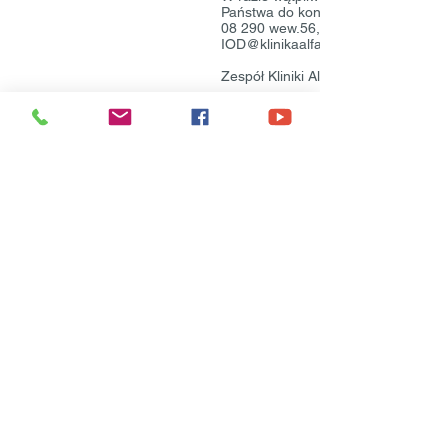
Państwa do kontaktu telefoniczneg
08 290
wew.56, lub mailowego
IOD@klinikaalfa.pl
Zespół Kliniki Alfa
KLINIKA ALFA
ul. Polna 9 b
Sochaczew, 96-500