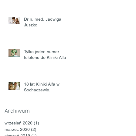
Dr n. med. Jadwiga
Juszko
Tylko jeden numer
telefonu do Kliniki Alfa
18 lat Kliniki Alfa w
Sochaczewie.
Archiwum
wrzesień 2020
(1)
1 post
marzec 2020
(2)
2 posty
styczeń 2019
(1)
1 post