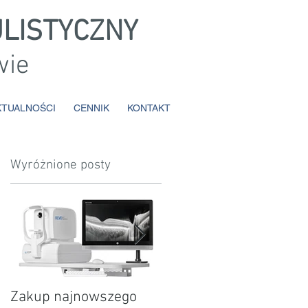
LISTYCZNY
wie
KTUALNOŚCI
CENNIK
KONTAKT
Wyróżnione posty
e
Zakup najnowszego
18 lat Kliniki Alfa w