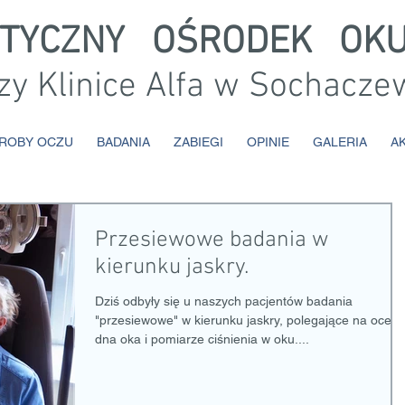
STYCZNY OŚRODEK OKU
zy Klinice Alfa w Sochacze
ROBY OCZU
BADANIA
ZABIEGI
OPINIE
GALERIA
A
Przesiewowe badania w
kierunku jaskry.
Dziś odbyły się u naszych pacjentów badania
"przesiewowe" w kierunku jaskry, polegające na oceni
dna oka i pomiarze ciśnienia w oku....