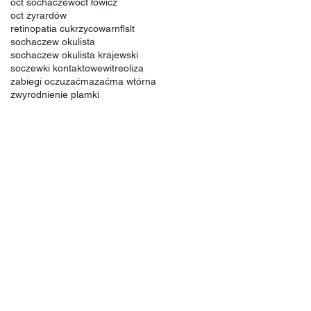
oct sochaczew
oct łowicz
oct żyrardów
retinopatia cukrzycowa
rnfl
slt
sochaczew okulista
sochaczew okulista krajewski
soczewki kontaktowe
witreoliza
zabiegi oczu
zaćma
zaćma wtórna
zwyrodnienie plamki