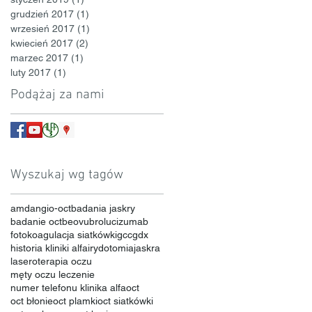
grudzień 2017
(1)
1 post
wrzesień 2017
(1)
1 post
kwiecień 2017
(2)
2 posty
marzec 2017
(1)
1 post
luty 2017
(1)
1 post
Podążaj za nami
Wyszukaj wg tagów
amd
angio-oct
badania jaskry
badanie oct
beovu
brolucizumab
fotokoagulacja siatkówki
gcc
gdx
historia kliniki alfa
irydotomia
jaskra
laseroterapia oczu
męty oczu leczenie
numer telefonu klinika alfa
oct
oct błonie
oct plamki
oct siatkówki