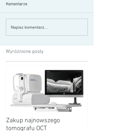
Komentarze
Napisz komentarz...
Wyróżnione posty
Zakup najnowszego
18 lat Kliniki Al
tomografu OCT
Sochaczewie.