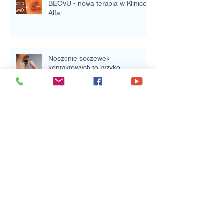
BEOVU - nowa terapia w Klinice
Alfa
Noszenie soczewek
kontaktowych to ryzyko
rozprzestrzeniania się COVID-19
Ostry dyżur okulistyczny
Nowy laser do zabiegów w
chorobach oczu.