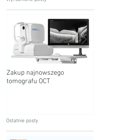
Wyróżnione posty
Zakup najnowszego
18 lat Kliniki Al
tomografu OCT
Sochaczewie.
Ostatnie posty