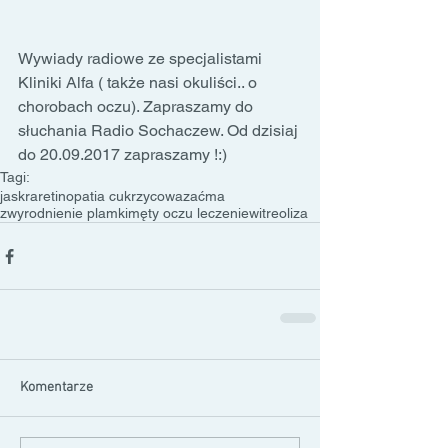
Wywiady radiowe ze specjalistami 
Kliniki Alfa ( także nasi okuliści.. o 
chorobach oczu). Zapraszamy do 
słuchania Radio Sochaczew. Od dzisiaj 
do 20.09.2017 zapraszamy !:)
Tagi:
jaskra
retinopatia cukrzycowa
zaćma
zwyrodnienie plamki
męty oczu leczenie
witreoliza
Komentarze