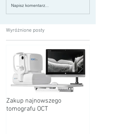
Napisz komentarz...
Wyróżnione posty
Zakup najnowszego
18 lat Kliniki Al
tomografu OCT
Sochaczewie.